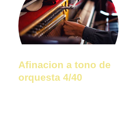
Afinacion a tono de 
orquesta 4/40
Asi debe quedar la 
maquina del piano 
después de 
limpiarla 